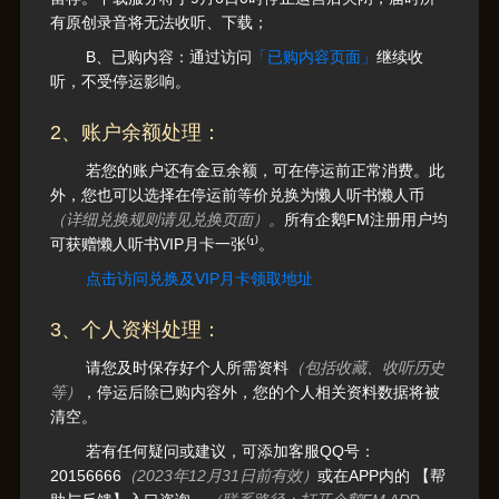
有原创录音将无法收听、下载；
B、已购内容：通过访问
「已购内容页面」
继续收
听，不受停运影响。
2、账户余额处理：
若您的账户还有金豆余额，可在停运前正常消费。此
外，您也可以选择在停运前等价兑换为懒人听书懒人币
（详细兑换规则请见兑换页面）。
所有企鹅FM注册用户均
可获赠懒人听书VIP月卡一张⁽¹⁾。
点击访问兑换及VIP月卡领取地址
3、个人资料处理：
请您及时保存好个人所需资料
（包括收藏、收听历史
等）
，停运后除已购内容外，您的个人相关资料数据将被
清空。
若有任何疑问或建议，可添加客服QQ号：
20156666
（2023年12月31日前有效）
或在APP内的 【帮